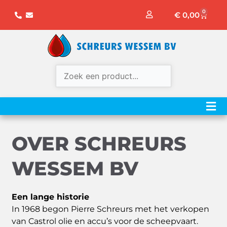
Ga
0
Winke
€
0,00
naar
de
inhoud
OVER SCHREURS
WESSEM BV
Een lange historie
In 1968 begon Pierre Schreurs met het verkopen
van Castrol olie en accu’s voor de scheepvaart.