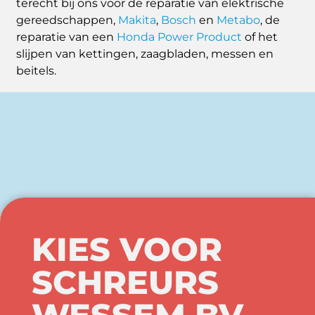
terecht bij ons voor de reparatie van elektrische
gereedschappen,
Makita
,
Bosch
en
Metabo
, de
reparatie van een
Honda Power Product
of het
slijpen van kettingen, zaagbladen, messen en
beitels.
KIES VOOR
SCHREURS