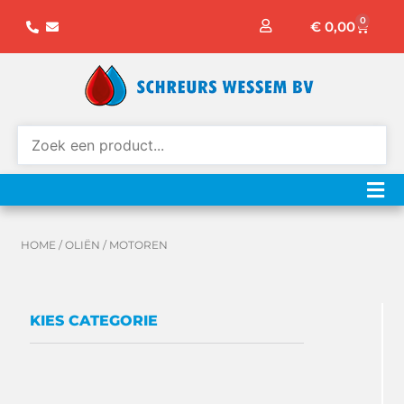
Ga
0
Winke
€
0,00
naar
de
inhoud
HOME
/
OLIËN
/ MOTOREN
KIES CATEGORIE