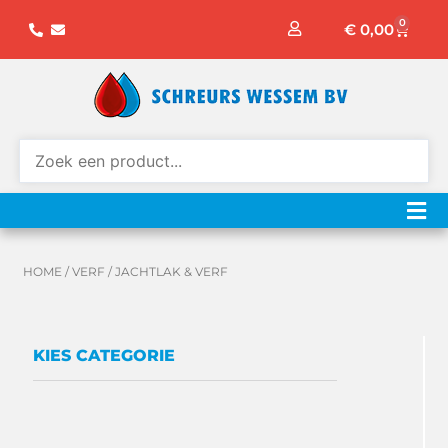
Ga
0
Winke
€
0,00
naar
de
inhoud
HOME
/
VERF
/ JACHTLAK & VERF
KIES CATEGORIE