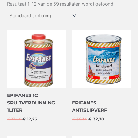
Resultaat 1–12 van de 59 resultaten wordt getoond
Oorspronkelijke
Huidige
Oorspronkelijke
Huidige
prijs
prijs
prijs
prijs
was:
is:
was:
is:
€ 13,60.
€ 12,25.
€ 36,30.
€ 32,70.
EPIFANES 1C
SPUITVERDUNNING
EPIFANES
1LITER
ANTISLIPVERF
€
13,60
€
12,25
€
36,30
€
32,70