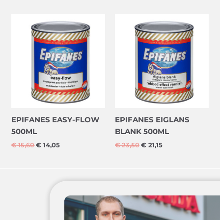
Oorspronkelijke
Huidige
Oorspronkelijke
Huidige
prijs
prijs
prijs
prijs
was:
is:
was:
is:
€ 15,60.
€ 14,05.
€ 23,50.
€ 21,15.
EPIFANES EASY-FLOW
EPIFANES EIGLANS
500ML
BLANK 500ML
€
15,60
€
14,05
€
23,50
€
21,15