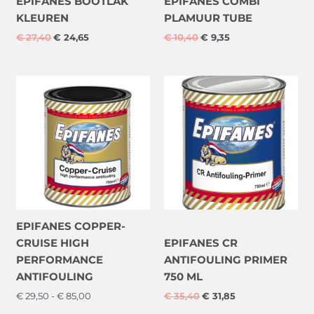
EPIFANES BOOTLAK
EPIFANES COMBI
KLEUREN
PLAMUUR TUBE
€
27,40
€
24,65
€
10,40
€
9,35
Prijsklasse:
Oorspronkelijke
Huidige
€ 29,50
prijs
prijs
tot
was:
is:
€ 85,00
€ 35,40.
€ 31,85.
EPIFANES COPPER-
CRUISE HIGH
EPIFANES CR
PERFORMANCE
ANTIFOULING PRIMER
ANTIFOULING
750 ML
€
29,50
-
€
85,00
€
35,40
€
31,85