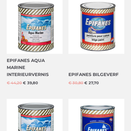
Oorspronkelijke
Huidige
Oorspronkelijke
Huidige
prijs
prijs
prijs
prijs
was:
is:
was:
is:
€ 44,20.
€ 39,80.
€ 30,80.
€ 27,70.
EPIFANES AQUA
MARINE
INTERIEURVERNIS
EPIFANES BILGEVERF
€
44,20
€
39,80
€
30,80
€
27,70
Oorspronkelijke
Huidige
Oorspronkelijke
Huidige
prijs
prijs
prijs
prijs
was:
is:
was:
is:
€ 27,80.
€ 25,00.
€ 41,60.
€ 37,45.