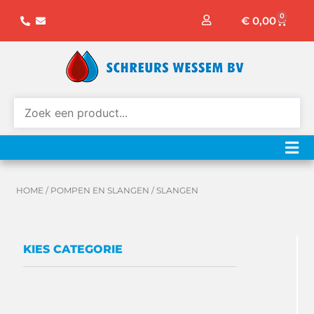
Ga
0
Winke
€
0,00
naar
de
inhoud
HOME
/
POMPEN EN SLANGEN
/ SLANGEN
KIES CATEGORIE