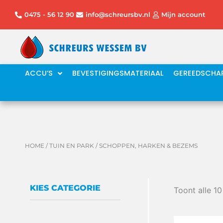
Ga
0475 - 56 12 90
info@schreursbv.nl
Mijn account
naar
de
inhoud
ACCU’S
BEVESTIGINGSMATERIAAL
GEREEDSCHA
HOME
/
TUIN EN PARK
/ SCHOPPEN, HARKEN & BEZEMS
KIES CATEGORIE
Toont alle 10