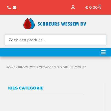
Ga
0
Winke
€
0,00
naar
de
inhoud
HOME
/ PRODUCTEN GETAGGED “HYDRAULIC OLIE”
KIES CATEGORIE