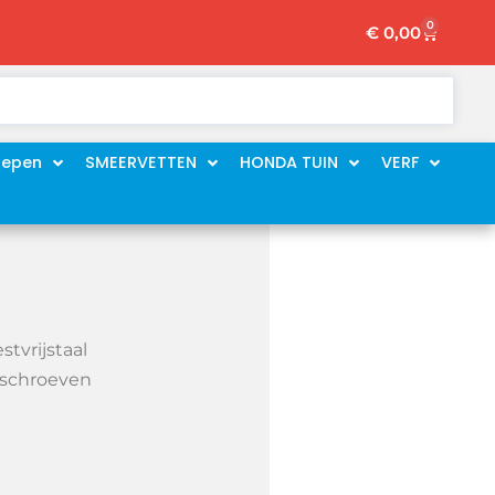
0
Winkelw
€
0,00
oepen
SMEERVETTEN
HONDA TUIN
VERF
stvrijstaal
-schroeven