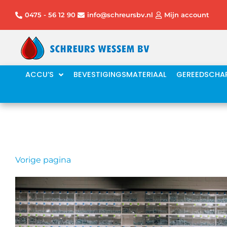
Ga
0475 - 56 12 90
info@schreursbv.nl
Mijn account
naar
de
inhoud
ACCU’S
BEVESTIGINGSMATERIAAL
GEREEDSCHA
Vorige pagina