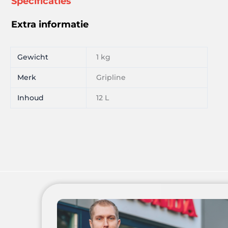
Specificaties
Maatverdeling
en
Extra informatie
Haakbeugel
aantal
Gewicht
1 kg
Merk
Gripline
Inhoud
12 L