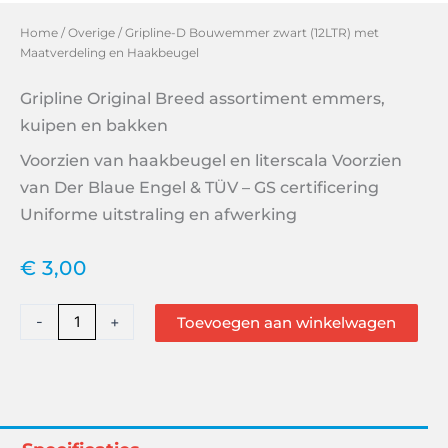
Home
/
Overige
/ Gripline-D Bouwemmer zwart (12LTR) met
Maatverdeling en Haakbeugel
Gripline Original Breed assortiment emmers,
kuipen en bakken
Voorzien van haakbeugel en literscala Voorzien
van Der Blaue Engel & TÜV – GS certificering
Uniforme uitstraling en afwerking
€
3,00
Gripline-
-
+
Toevoegen aan winkelwagen
D
Bouwemmer
zwart
(12LTR)
met