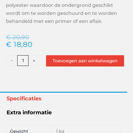
polyester waardoor de ondergrond geschikt
wordt om te worden geschuurd en te worden
behandeld met een primer of een aflak.
Oorspronkelijke
Huidige
€
20,90
€
18,80
prijs
prijs
was:
is:
€ 20,90.
€ 18,80.
Epifanes
-
+
Toevoegen aan winkelwagen
Polyester
Ontvetter
aantal
Specificaties
Extra informatie
Gewicht
1 kg