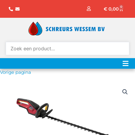
Ga
0
Winke
€
0,00
naar
de
inhoud
Vorige pagina