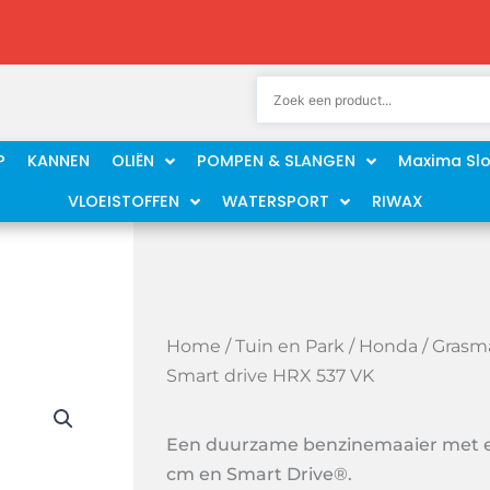
P
KANNEN
OLIËN
POMPEN & SLANGEN
Maxima Sl
VLOEISTOFFEN
WATERSPORT
RIWAX
Home
/
Tuin en Park
/
Honda
/
Grasma
Smart drive HRX 537 VK
Een duurzame benzinemaaier met e
cm en Smart Drive®.