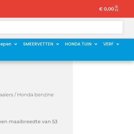
0
Winkelw
€
0,00
oepen
SMEERVETTEN
HONDA TUIN
VERF
aiers
/ Honda benzine
en maaibreedte van 53