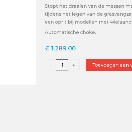
Stopt het draaien van de messen ma
tijdens het legen van de grasvangza
een oprit bij modellen met wielaandr
Automatische choke.
€
1.289,00
Honda
-
+
Toevoegen aan 
benzine
Smart
drive
HRX
537
VK
aantal