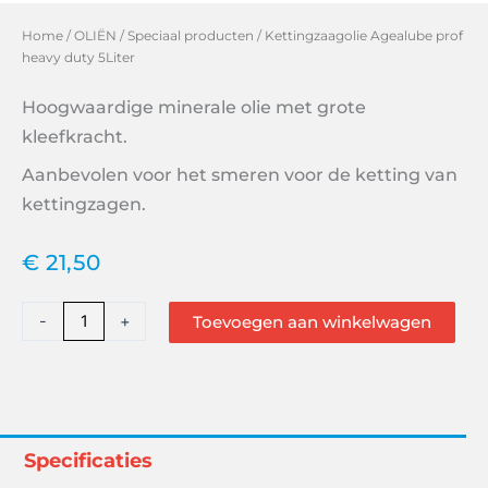
Home
/
OLIËN
/
Speciaal producten
/ Kettingzaagolie Agealube prof
heavy duty 5Liter
Hoogwaardige minerale olie met grote
kleefkracht.
Aanbevolen voor het smeren voor de ketting van
kettingzagen.
€
21,50
Kettingzaagolie
-
+
Toevoegen aan winkelwagen
Agealube
prof
heavy
duty
5Liter
Specificaties
aantal