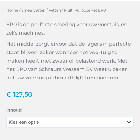
Home
/
Smeervetten
/
Vetten
/ Multi Purpose vet EP0
EP0 is de perfecte smering voor uw voertuig en
zelfs machines.
Het middel zorgt ervoor dat de lagers in perfecte
staat blijven, zeker wanneer het voertuig te
maken heeft met zwaar of belastend werk. Met
het EP0 van Schreurs Wessem BV weet u zeker
dat uw voertuig optimaal blijft functioneren.
€
127,50
Multi
Inhoud
Purpose
vet
EP0
aantal