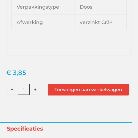
Verpakkingstype
Doos
Afwerking
verzinkt Cr3+
€
3,85
Spaanplaatschroef
-
+
Toevoegen aan winkelwagen
Verzinkt
VK-
Z
3.5x35
Zn
Specificaties
aantal