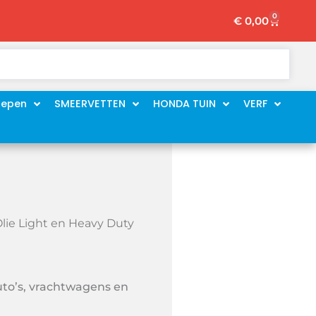
0
Winkelw
€
0,00
oepen
SMEERVETTEN
HONDA TUIN
VERF
Olie Light en Heavy Duty
uto’s, vrachtwagens en