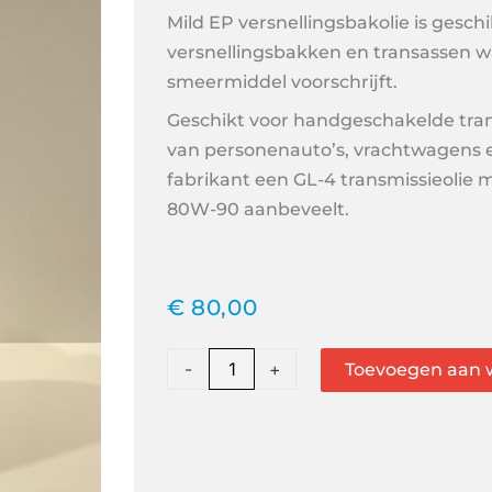
Mild EP versnellingsbakolie is geschi
versnellingsbakken en transassen w
smeermiddel voorschrijft.
Geschikt voor handgeschakelde tran
van personenauto’s, vrachtwagens 
fabrikant een GL-4 transmissieolie m
80W-90 aanbeveelt.
€
80,00
Transmissie
-
+
Toevoegen aan 
Olie
Light
en
Heavy