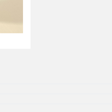
Duty
Gear
Oil
80W90
GL4
10
Liter
aantal