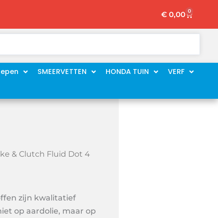
0
Winkelw
€
0,00
oepen
SMEERVETTEN
HONDA TUIN
VERF
ake & Clutch Fluid Dot 4
fen zijn kwalitatief
iet op aardolie, maar op