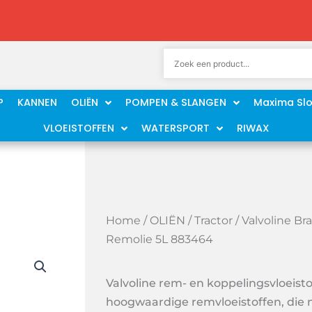
P
KANNEN
OLIËN
POMPEN & SLANGEN
Maxima Sl
VLOEISTOFFEN
WATERSPORT
RIWAX
Home
/
OLIËN
/
Tractor
/ Valvoline Br
Remolie 5L 883464
Valvoline rem- en koppelingsvloeistof
hoogwaardige remvloeistoffen, die n