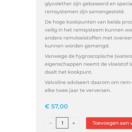
glycolether zijn gebaseerd en specia
remsystemen zijn samengesteld.
De hoge kookpunten van beide prod
veilig in het remsysteem kunnen w
andere remvloeistoffen met overeen
kunnen worden gemengd.
Vanwege de hygroscopische (water
eigenschappen neemt de vloeistof 
daalt het kookpunt.
Valvoline adviseert daarom om rem-
elke twee jaar te verversen.
€
57,00
Valvoline
-
+
Toevoegen aan 
Brake