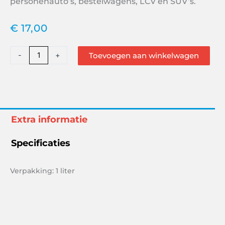
personenauto’s, bestelwagens, LCV en SUV’s.
€
17,00
Valvoline
-
+
Toevoegen aan winkelwagen
Gear
Oil
75W90
Synthetic
Blend
Extra informatie
Gear
Oil
Specificaties
GL4
1L
Verpakking: 1 liter
908729
aantal