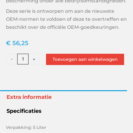
bescherming onder alle bedrijfsomstandigheden.
Deze serie is ontworpen om aan de nieuwste
OEM-normen te voldoen of deze te overtreffen en
beschikt over de officiële OEM-goedkeuringen.
€
56,25
Valvoline
-
+
Toevoegen aan winkelwagen
Synpower
5W30
FE
Synthetic
Motor
Extra informatie
Oil
5L
Specificaties
872552
aantal
Verpakking: 5 Liter