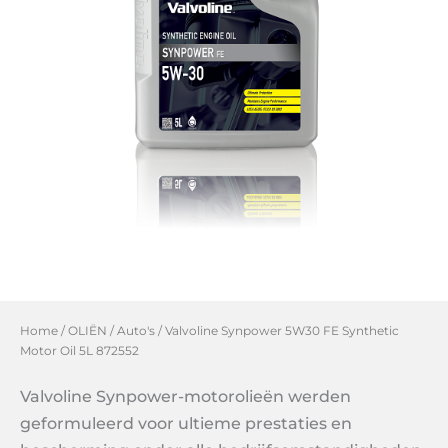
Home
/
OLIËN
/
Auto's
/ Valvoline Synpower 5W30 FE Synthetic
Motor Oil 5L 872552
Valvoline Synpower-motorolieën werden
geformuleerd voor ultieme prestaties en