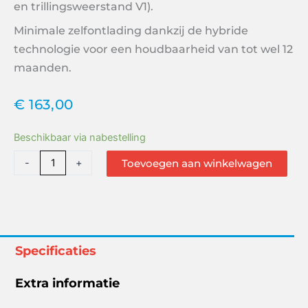
en
trillingsweerstand V1).
Minimale zelfontlading dankzij de hybride
technologie voor een houdbaarheid van tot wel 12
maanden.
€
163,00
VMF
Beschikbaar via nabestelling
105Ah
-
+
Toevoegen aan winkelwagen
Semi-
Tractie
95752
aantal
Specificaties
Extra informatie