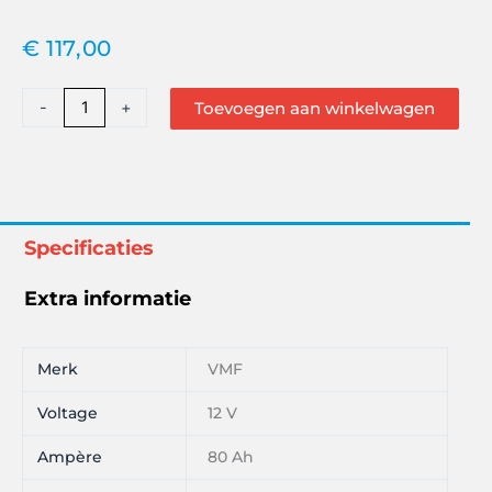
€
117,00
VMF
-
+
Toevoegen aan winkelwagen
80Ah
Startaccu
58035
aantal
Specificaties
Extra informatie
Merk
VMF
Voltage
12 V
Ampère
80 Ah