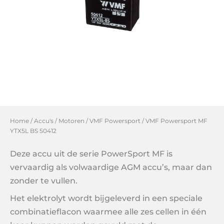
Home
/
Accu's
/
Motoren
/
VMF Powersport
/ VMF Powersport MF
YTX5L BS 50412
Deze accu uit de serie PowerSport MF is
vervaardig als volwaardige AGM accu’s, maar dan
zonder te vullen.
Het elektrolyt wordt bijgeleverd in een speciale
combinatieflacon waarmee alle zes cellen in één