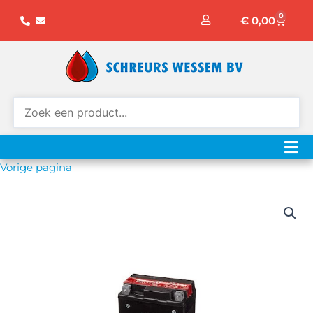
Ga
0
Winke
€
0,00
naar
de
inhoud
Vorige pagina