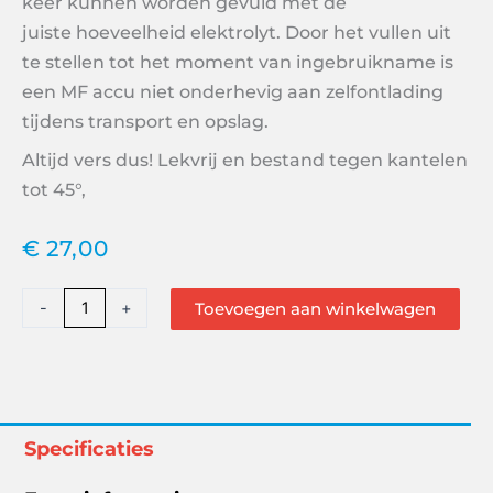
keer kunnen worden gevuld met de
juiste
hoeveelheid elektrolyt. Door het vullen uit
te stellen tot het moment van ingebruikname is
een MF accu niet onderhevig aan zelfontlading
tijdens transport en opslag.
Altijd vers dus! Lekvrij en bestand tegen kantelen
tot 45°,
€
27,00
VMF
-
+
Toevoegen aan winkelwagen
Powersport
MF
YTX5L
BS
50412
Specificaties
aantal