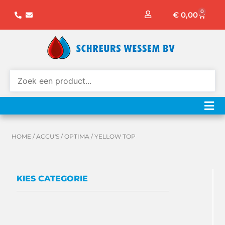
Ga
0
Winke
€
0,00
naar
de
inhoud
HOME
/
ACCU'S
/
OPTIMA
/ YELLOW TOP
KIES CATEGORIE