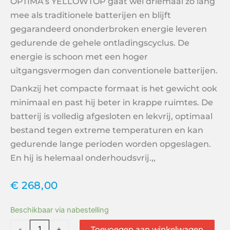
OPTIMA’s YELLOWTOP gaat
wel driemaal zo lang
mee als traditionele batterijen en blijft
gegarandeerd ononderbroken energie leveren
gedurende de gehele ontladingscyclus. De
energie is schoon met een hoger
uitgangsvermogen dan conventionele batterijen.
Dankzij het compacte formaat is het gewicht ook
minimaal en past hij beter in krappe ruimtes. De
batterij is volledig afgesloten en lekvrij, optimaal
bestand tegen extreme temperaturen en kan
gedurende lange perioden worden opgeslagen.
En hij is helemaal onderhoudsvrij.,,
€
268,00
OPTIMA
Beschikbaar via nabestelling
YELLOW
-
+
Toevoegen aan winkelwagen