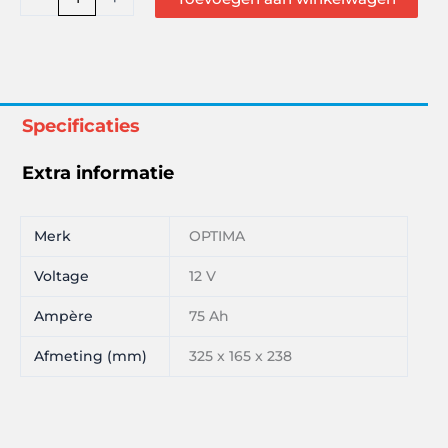
TOP
55
AH
S-
4.2
Specificaties
YTS4.2
aantal
Extra informatie
Merk
OPTIMA
Voltage
12 V
Ampère
75 Ah
Afmeting (mm)
325 x 165 x 238